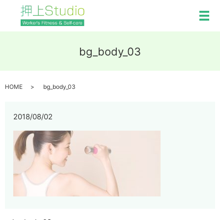
メ
bg_body_03
HOME
bg_body_03
2018/08/02