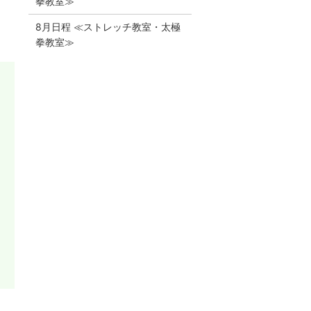
拳教室≫
8月日程 ≪ストレッチ教室・太極
拳教室≫
、